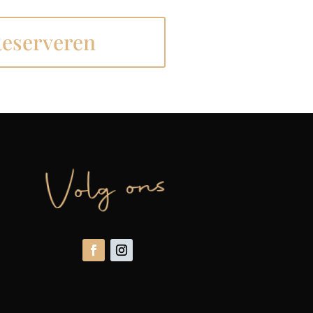
eserveren
Volg ons