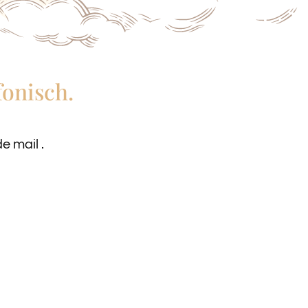
fonisch.
e mail .